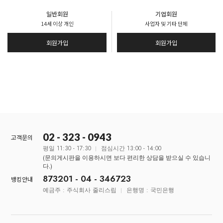
일반회원
기업회원
14세 이상 개인
사업자 및 기타 단체
회원가입
회원가입
02 - 323 - 0943
고객문의
평일 11:30 - 17:30
점심시간 13:00 - 14:00
(문의게시판을 이용하시면 보다 편리한 상담을 받으실 수 있습니
다.)
873201 - 04 - 346723
뱅킹안내
예금주 : 주식회사 줄리스립
은행명 : 국민은행