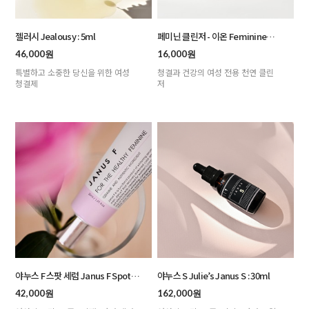
젤러시 Jealousy : 5ml
페미닌 클린저 - 이온 Feminine
Cleanser - Aeon : 50ml
46,000원
16,000원
특별하고 소중한 당신을 위한 여성
청결과 건강의 여성 전용 천연 클린
청결제
저
야누스 F 스팟 세럼 Janus F Spot
야누스 S Julie’s Janus S : 30ml
Serum : 30ml
42,000원
162,000원